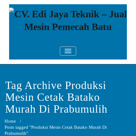
Skip
to
content
CV. Edi Jaya
Mesin Pemecah Batu Murah
TOGGLE NAVIGATION
Berkualitas!
Teknik – Jual
Mesin
Pemecah Batu
Tag Archive Produksi
Mesin Cetak Batako
Murah Di Prabumulih
Home
/
Posts tagged "Produksi Mesin Cetak Batako Murah Di
Prabumulih"