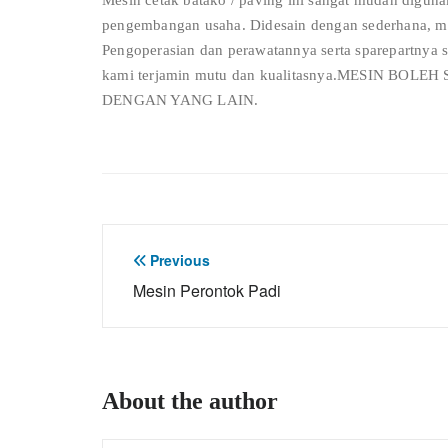
Mesin cetak batako / paving ini sangat mudah digun
pengembangan usaha. Didesain dengan sederhana, me
Pengoperasian dan perawatannya serta sparepartnya s
kami terjamin mutu dan kualitasnya.MESIN B
DENGAN YANG LAIN.
Post
Previous
Mesin Perontok Padi
navigation
About the author