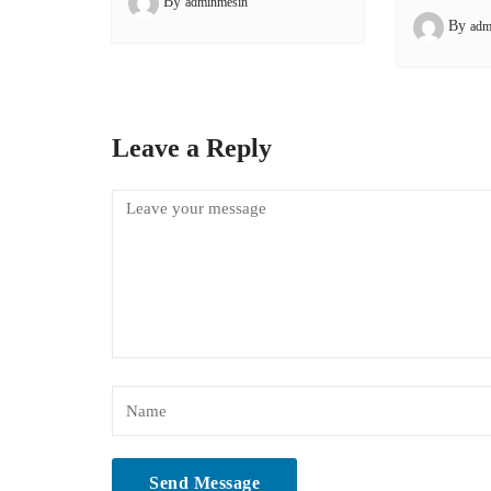
By
adminmesin
By
adm
Leave a Reply