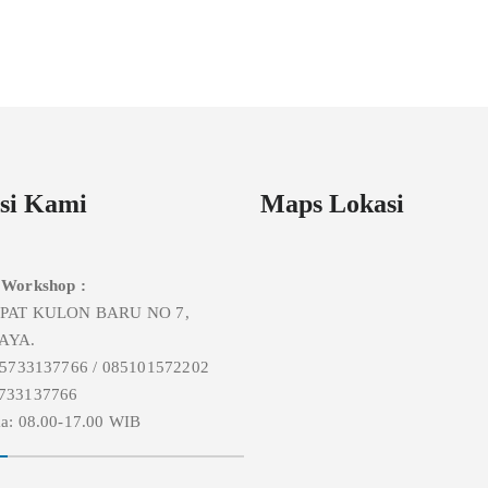
si Kami
Maps Lokasi
 Workshop :
MPAT KULON BARU NO 7,
AYA.
85733137766 / 085101572202
733137766
a: 08.00-17.00 WIB