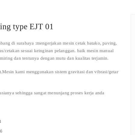
ving type EJT 01
ng di surabaya :mengerjakan mesin cetak batako, paving,
as/cetakan sesuai keinginan pelanggan. baik mesin manual
h miring dan tentunya dengan mutu dan kualitas terjamin.
.Mesin kami menggunakan sistem gravitasi dan vibrasi/getar
sianya sehingga sangat menunjang proses kerja anda
4
 6