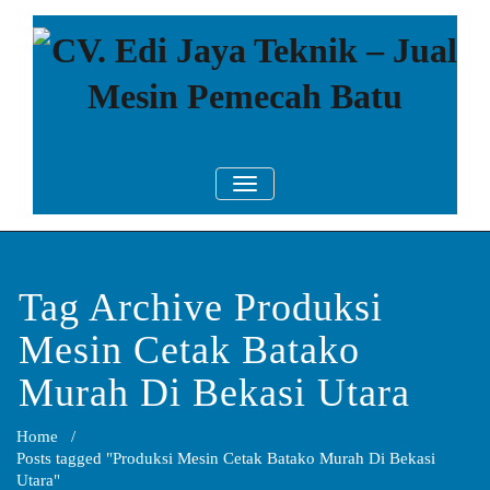
Skip
to
content
CV. Edi Jaya
Mesin Pemecah Batu Murah
TOGGLE NAVIGATION
Berkualitas!
Teknik – Jual
Mesin
Pemecah Batu
Tag Archive Produksi
Mesin Cetak Batako
Murah Di Bekasi Utara
Home
/
Posts tagged "Produksi Mesin Cetak Batako Murah Di Bekasi
Utara"