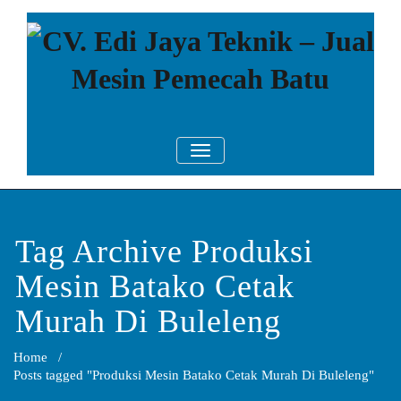
Skip
to
content
CV. Edi Jaya
Mesin Pemecah Batu Murah
TOGGLE NAVIGATION
Berkualitas!
Teknik – Jual
Mesin
Pemecah Batu
Tag Archive Produksi
Mesin Batako Cetak
Murah Di Buleleng
Home
/
Posts tagged "Produksi Mesin Batako Cetak Murah Di Buleleng"