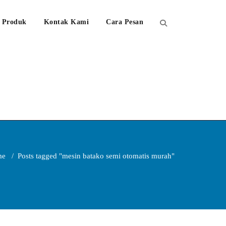
Produk
Kontak Kami
Cara Pesan
me
/
Posts tagged "mesin batako semi otomatis murah"