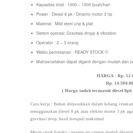
Kapasitas total : 1000 – 1500 buah/hari
Power : Diesel 8 pk / Dinamo motor 3 hp
Material : Mild steel unp & plat
Sistem operasi: Gravitasi dropp & vibration
Operator : 2 – 3 orang
Waktu pemesanan : READY STOCK !!!
Matras/cetakan dapat diganti dengan mudah dan c
HARGA : Rp. 12.0
Rp. 14.500.0
( Harga sudah termasuk diesel 8pk 
Cara kerja : Bahan dimasukkan dalam lubang ceta
menggunakan diesel 8 pk atau elektro motor 3 pk a
gravitasi drop, hasil menjadi maksimal
Mesin cetak batako / paving ini sangat mudah digun