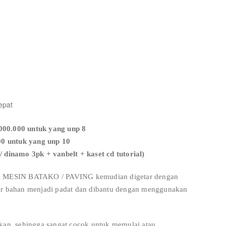
epat
00.000 untuk yang unp 8
00 untuk yang unp 10
/ dinamo 3pk + vanbelt + kaset cd tutorial)
kan MESIN BATAKO / PAVING kemudian digetar dengan
gar bahan menjadi padat dan dibantu dengan menggunakan
akan, sehingga sangat cocok untuk memulai atau