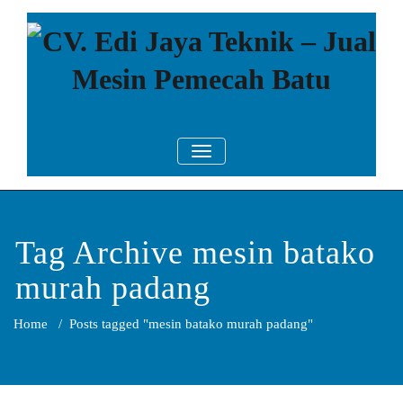
Skip
to
content
CV. Edi Jaya
Mesin Pemecah Batu Murah
TOGGLE NAVIGATION
Berkualitas!
Teknik – Jual
Mesin
Pemecah Batu
Tag Archive mesin batako
murah padang
Home
/
Posts tagged "mesin batako murah padang"