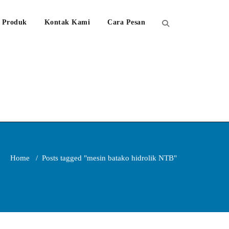
Produk
Kontak Kami
Cara Pesan
Home
/
Posts tagged "mesin batako hidrolik NTB"