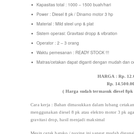
Kapasitas total : 1000 – 1500 buah/hari
Power : Diesel 8 pk / Dinamo motor 3 hp
Material : Mild steel unp & plat
Sistem operasi: Gravitasi dropp & vibration
Operator : 2 – 3 orang
Waktu pemesanan : READY STOCK !!!
Matras/cetakan dapat diganti dengan mudah dan c
HARGA : Rp. 12.0
Rp. 14.500.0
( Harga sudah termasuk diesel 8pk 
Cara kerja : Bahan dimasukkan dalam lubang ceta
menggunakan diesel 8 pk atau elektro motor 3 pk a
gravitasi drop, hasil menjadi maksimal
Mesin cetak batako / paving ini sangat mudah digun