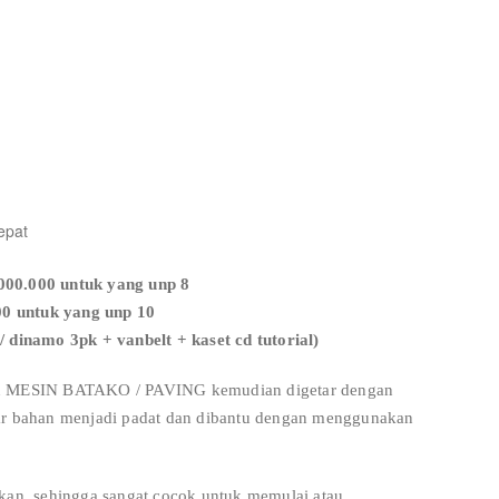
epat
00.000 untuk yang unp 8
00 untuk yang unp 10
/ dinamo 3pk + vanbelt + kaset cd tutorial)
kan MESIN BATAKO / PAVING kemudian digetar dengan
gar bahan menjadi padat dan dibantu dengan menggunakan
akan, sehingga sangat cocok untuk memulai atau