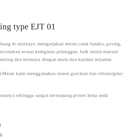
ving type EJT 01
ng di surabaya :mengerjakan mesin cetak batako, paving,
as/cetakan sesuai keinginan pelanggan. baik mesin manual
h miring dan tentunya dengan mutu dan kualitas terjamin.
.Mesin kami menggunakan sistem gravitasi dan vibrasi/getar
sianya sehingga sangat menunjang proses kerja anda
4
 6