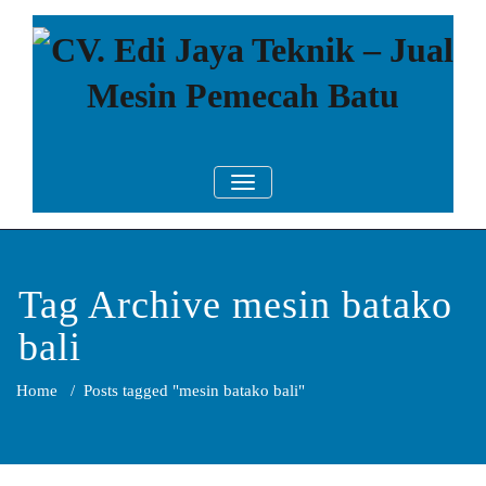
Skip
to
content
CV. Edi Jaya
Mesin Pemecah Batu Murah
TOGGLE NAVIGATION
Berkualitas!
Teknik – Jual
Mesin
Pemecah Batu
Tag Archive mesin batako
bali
Home
/
Posts tagged "mesin batako bali"