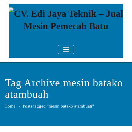
Skip
to
content
CV. Edi Jaya
Mesin Pemecah Batu Murah
TOGGLE NAVIGATION
Berkualitas!
Teknik – Jual
Mesin
Pemecah Batu
Tag Archive mesin batako
atambuah
Home
/
Posts tagged "mesin batako atambuah"