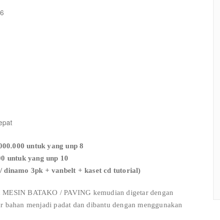
 6
epat
00.000 untuk yang unp 8
00 untuk yang unp 10
/ dinamo 3pk + vanbelt + kaset cd tutorial)
kan MESIN BATAKO / PAVING kemudian digetar dengan
gar bahan menjadi padat dan dibantu dengan menggunakan