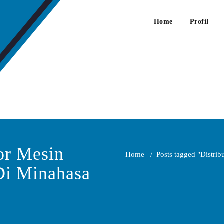
Home
Profil
 Jual Mesin Pemecah Batu
or Mesin
Home
/
Posts tagged "Distri
Di Minahasa