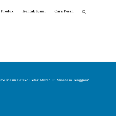
Produk
Kontak Kami
Cara Pesan
butor Mesin Batako Cetak Murah Di Minahasa Tenggara"