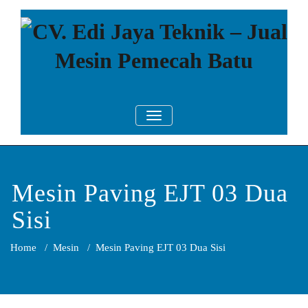
Skip
to
content
CV. Edi Jaya
Mesin Pemecah Batu Murah
TOGGLE NAVIGATION
Berkualitas!
Teknik – Jual
Mesin
Pemecah Batu
Mesin Paving EJT 03 Dua
Sisi
Home
/
Mesin
/
Mesin Paving EJT 03 Dua Sisi