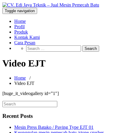
Skip
to
CV. Edi Jaya Teknik – Jual Mesin
Toggle navigation
Mesin Pemecah Batu Murah Berkualitas!
content
Pemecah Batu
Home
Profil
Produk
Kontak Kami
Cara Pesan
Video EJT
Home
/
Video EJT
[huge_it_videogallery id=”1″]
Recent Posts
Mesin Press Batako / Paving Type EJT 01
Keunggulan mesin pemecah batu /stone crusher