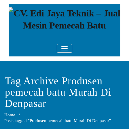
Skip
to
content
CV. Edi Jaya
Mesin Pemecah Batu Murah
TOGGLE NAVIGATION
Berkualitas!
Teknik – Jual
Mesin
Pemecah Batu
Tag Archive Produsen
pemecah batu Murah Di
Denpasar
Home
/
Posts tagged "Produsen pemecah batu Murah Di Denpasar"