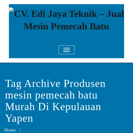
Skip
to
content
CV. Edi Jaya
Mesin Pemecah Batu Murah
TOGGLE NAVIGATION
Berkualitas!
Teknik – Jual
Mesin
Pemecah Batu
Tag Archive Produsen
mesin pemecah batu
Murah Di Kepulauan
Yapen
Home
/