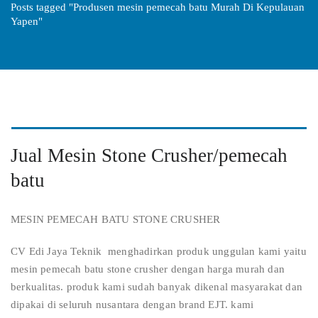
Posts tagged "Produsen mesin pemecah batu Murah Di Kepulauan
Yapen"
Jual Mesin Stone Crusher/pemecah
batu
MESIN PEMECAH BATU STONE CRUSHER
CV Edi Jaya Teknik menghadirkan produk unggulan kami yaitu
mesin pemecah batu stone crusher dengan harga murah dan
berkualitas. produk kami sudah banyak dikenal masyarakat dan
dipakai di seluruh nusantara dengan brand EJT. kami