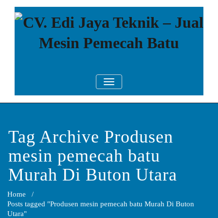
Skip
to
content
CV. Edi Jaya
Mesin Pemecah Batu Murah
TOGGLE NAVIGATION
Berkualitas!
Teknik – Jual
Mesin
Pemecah Batu
Tag Archive Produsen
mesin pemecah batu
Murah Di Buton Utara
Home
/
Posts tagged "Produsen mesin pemecah batu Murah Di Buton
Utara"