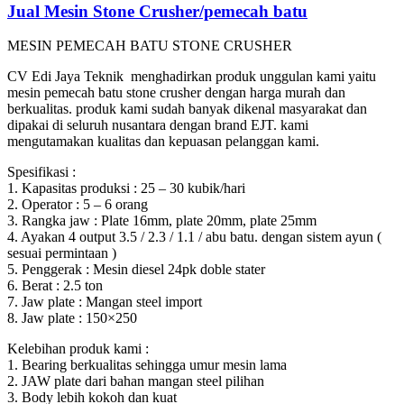
Jual Mesin Stone Crusher/pemecah batu
MESIN PEMECAH BATU STONE CRUSHER
CV Edi Jaya Teknik menghadirkan produk unggulan kami yaitu
mesin pemecah batu stone crusher dengan harga murah dan
berkualitas. produk kami sudah banyak dikenal masyarakat dan
dipakai di seluruh nusantara dengan brand EJT. kami
mengutamakan kualitas dan kepuasan pelanggan kami.
Spesifikasi :
1. Kapasitas produksi : 25 – 30 kubik/hari
2. Operator : 5 – 6 orang
3. Rangka jaw : Plate 16mm, plate 20mm, plate 25mm
4. Ayakan 4 output 3.5 / 2.3 / 1.1 / abu batu. dengan sistem ayun (
sesuai permintaan )
5. Penggerak : Mesin diesel 24pk doble stater
6. Berat : 2.5 ton
7. Jaw plate : Mangan steel import
8. Jaw plate : 150×250
Kelebihan produk kami :
1. Bearing berkualitas sehingga umur mesin lama
2. JAW plate dari bahan mangan steel pilihan
3. Body lebih kokoh dan kuat