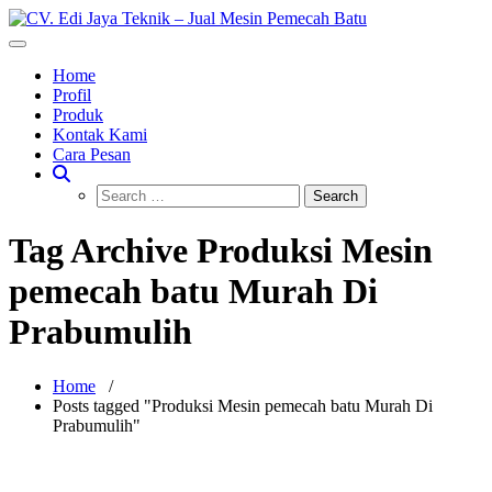
Skip
to
CV. Edi Jaya Teknik – Jual Mesin
Toggle navigation
Mesin Pemecah Batu Murah Berkualitas!
content
Pemecah Batu
Home
Profil
Produk
Kontak Kami
Cara Pesan
Tag Archive Produksi Mesin
pemecah batu Murah Di
Prabumulih
Home
/
Posts tagged "Produksi Mesin pemecah batu Murah Di
Prabumulih"