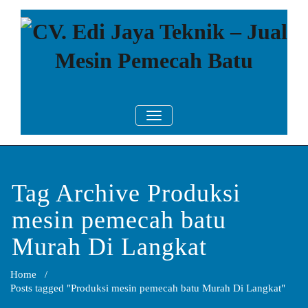
Skip
to
content
CV. Edi Jaya
Mesin Pemecah Batu Murah
TOGGLE NAVIGATION
Berkualitas!
Teknik – Jual
Mesin
Pemecah Batu
Tag Archive Produksi
mesin pemecah batu
Murah Di Langkat
Home
/
Posts tagged "Produksi mesin pemecah batu Murah Di Langkat"