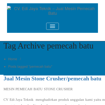
Skip
to
content
Mesin Pemecah Batu Murah Berkualitas!
CV. Edi Jaya Teknik – Jual Mesin Pemecah Batu
TOGGLE NAVIGATION
Tag Archive pemecah batu
Home
/
Posts tagged "pemecah batu"
Jual Mesin Stone Crusher/pemecah batu
MESIN PEMECAH BATU STONE CRUSHER
CV Edi Jaya Teknik menghadirkan produk unggulan kami yaitu mes