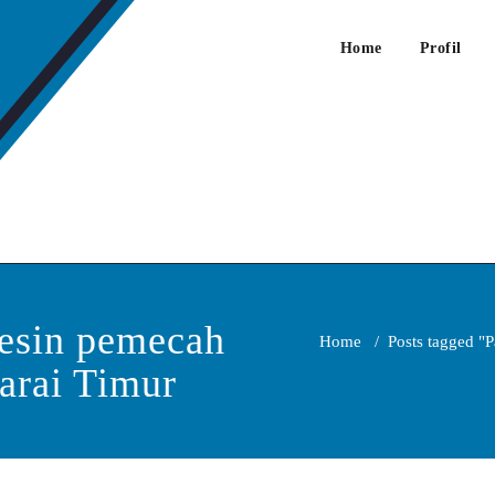
Home
Profil
 Jual Mesin Pemecah Batu
esin pemecah
Home
/
Posts tagged "
arai Timur