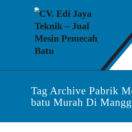
Skip
to
content
CV. Edi Jaya Teknik –
Mesin Pemecah Batu Murah Berkualitas!
Tag Archive Pabrik M
batu Murah Di Mangg