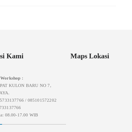
si Kami
Maps Lokasi
 Workshop :
MPAT KULON BARU NO 7,
AYA.
85733137766 / 085101572202
733137766
a: 08.00-17.00 WIB