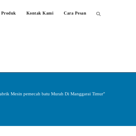
Produk
Kontak Kami
Cara Pesan
Pabrik Mesin pemecah batu Murah Di Manggarai Timur"