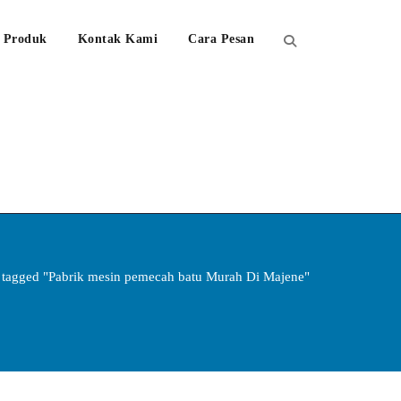
Produk
Kontak Kami
Cara Pesan
 tagged "Pabrik mesin pemecah batu Murah Di Majene"