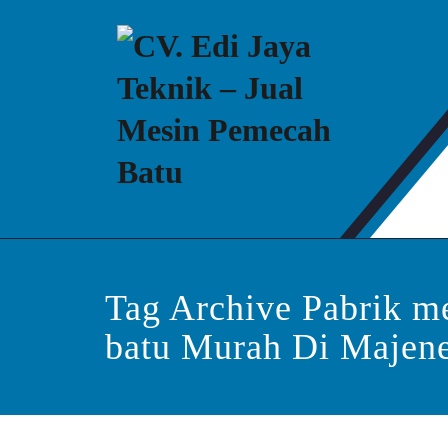
Skip
to
content
CV. Edi Jaya Teknik –
Mesin Pemecah Batu Murah Berkualitas!
Tag Archive Pabrik m
batu Murah Di Majen