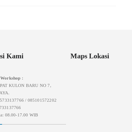
si Kami
Maps Lokasi
 Workshop :
MPAT KULON BARU NO 7,
AYA.
85733137766 / 085101572202
733137766
a: 08.00-17.00 WIB