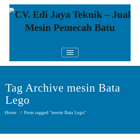
Skip
to
content
CV. Edi Jaya
Mesin Pemecah Batu Murah
TOGGLE NAVIGATION
Berkualitas!
Teknik – Jual
Mesin
Pemecah Batu
Tag Archive mesin Bata
Lego
Home
/
Posts tagged "mesin Bata Lego"