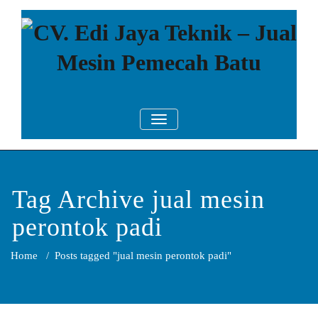
Skip
to
content
CV. Edi Jaya
Mesin Pemecah Batu Murah
TOGGLE NAVIGATION
Berkualitas!
Teknik – Jual
Mesin
Pemecah Batu
Tag Archive jual mesin
perontok padi
Home
/
Posts tagged "jual mesin perontok padi"