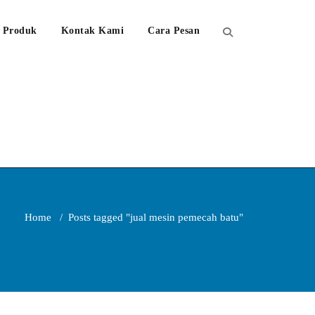
Produk
Kontak Kami
Cara Pesan
Home
/
Posts tagged "jual mesin pemecah batu"