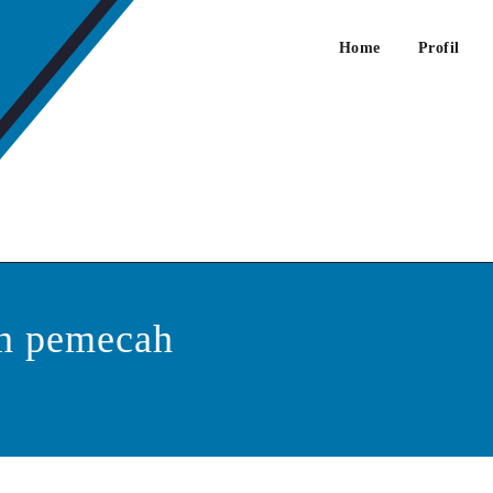
Home
Profil
 Jual Mesin Pemecah Batu
in pemecah