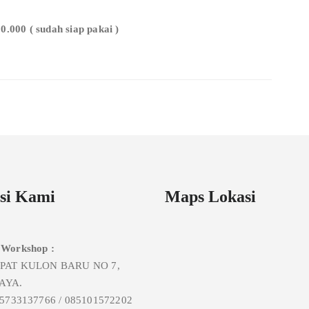
000 ( sudah siap pakai )
si Kami
Maps Lokasi
 Workshop :
MPAT KULON BARU NO 7,
AYA.
85733137766 / 085101572202