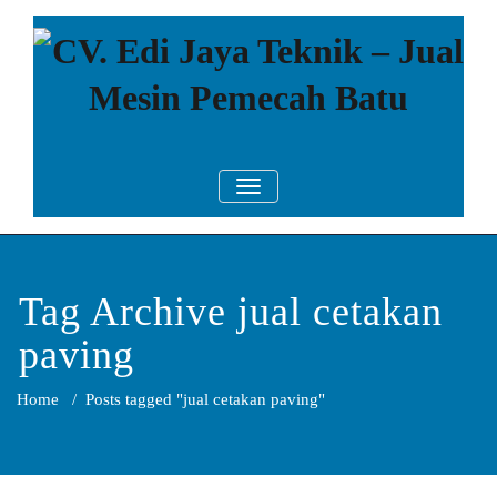
Skip
to
content
CV. Edi Jaya
Mesin Pemecah Batu Murah
TOGGLE NAVIGATION
Berkualitas!
Teknik – Jual
Mesin
Pemecah Batu
Tag Archive jual cetakan
paving
Home
/
Posts tagged "jual cetakan paving"