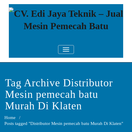
Skip
to
content
CV. Edi Jaya
Mesin Pemecah Batu Murah
TOGGLE NAVIGATION
Berkualitas!
Teknik – Jual
Mesin
Pemecah Batu
Tag Archive Distributor
Mesin pemecah batu
Murah Di Klaten
Home
/
Posts tagged "Distributor Mesin pemecah batu Murah Di Klaten"