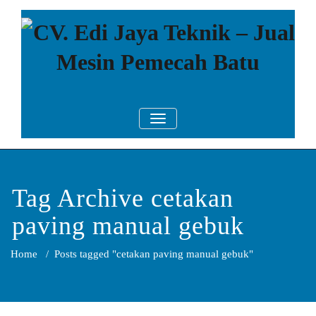
Skip
to
content
CV. Edi Jaya
Mesin Pemecah Batu Murah
TOGGLE NAVIGATION
Berkualitas!
Teknik – Jual
Mesin
Pemecah Batu
Tag Archive cetakan
paving manual gebuk
Home
/
Posts tagged "cetakan paving manual gebuk"