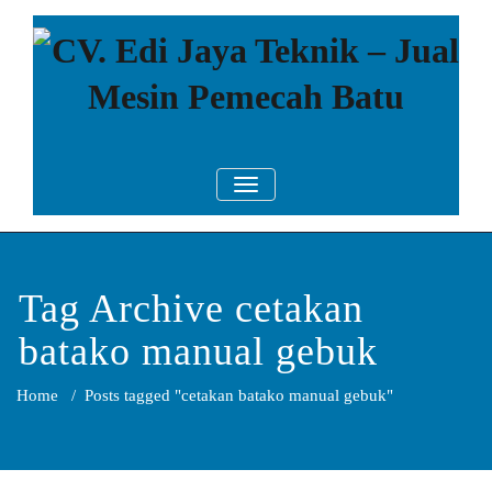
Skip
to
content
CV. Edi Jaya
Mesin Pemecah Batu Murah
TOGGLE NAVIGATION
Berkualitas!
Teknik – Jual
Mesin
Pemecah Batu
Tag Archive cetakan
batako manual gebuk
Home
/
Posts tagged "cetakan batako manual gebuk"