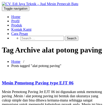
Skip
to
CV. Edi Jaya Teknik – Jual Mesin
Toggle navigation
Mesin Pemecah Batu Murah Berkualitas!
content
Pemecah Batu
Home
Profil
Produk
Kontak Kami
Cara Pesan
Tag Archive alat potong paving
Home
/
Posts tagged "alat potong paving"
Mesin Pemotong Paving type EJT 06
Mesin Pemotong Paving Jet EJT 06 ini digunakan untuk memotong
paving .Mesin / alat potong paving ini bentuk dan ukuranya yang
cukup simple dan bisa dibawa kemana-mana sehingga sangat
menunjang untuk memenuhi kebutuhan proyek anda. Mesin ini bisa