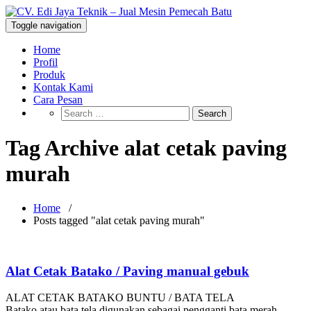
Skip
to
CV. Edi Jaya Teknik – Jual Mesin
Toggle navigation
Mesin Pemecah Batu Murah Berkualitas!
content
Pemecah Batu
Home
Profil
Produk
Kontak Kami
Cara Pesan
Tag Archive alat cetak paving
murah
Home
/
Posts tagged "alat cetak paving murah"
Alat Cetak Batako / Paving manual gebuk
ALAT CETAK BATAKO BUNTU / BATA TELA
Batako atau bata tela digunakan sebagai pengganti bata merah.