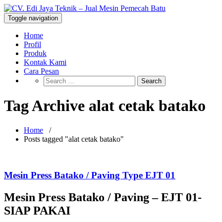
Skip
to
CV. Edi Jaya Teknik – Jual Mesin
Toggle navigation
Mesin Pemecah Batu Murah Berkualitas!
content
Pemecah Batu
Home
Profil
Produk
Kontak Kami
Cara Pesan
Tag Archive alat cetak batako
Home
/
Posts tagged "alat cetak batako"
Mesin Press Batako / Paving Type EJT 01
Mesin Press Batako / Paving – EJT 01-
SIAP PAKAI