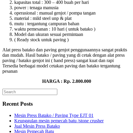
kapasitas total : 300 – 400 buah per hari
power : tenaga manusia
operasional : manual genjot / pompa tangan
material : mild steel unp & plat
mutu : tergantung campuran bahan
waktu pemesanan : 10 hari ( untuk batako )
Model dan ukuran sesuai permintaan
( Ready stock untuk paving )
Alat press batako dan paving genjot penggunaannya sangat praktis
dan mudah. Hasil batako / paving yang di cetak dengan alat press
paving / batako genjot ini ( hand press) sangat kuat dan rapi
Tersedia berbagai model cetakan paving dan batako tergantung
pesanan
HARGA : Rp. 2.800.000
Recent Posts
Mesin Press Batako / Paving Type EJT 01
Keunggulan mesin pemecah batu /stone crusher
Jual Mesin Press Batako
Mesin Pemecah Batu